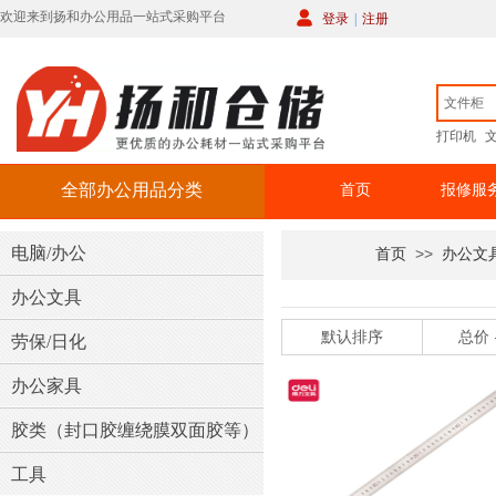
欢迎来到扬和办公用品一站式采购平台
登录
|
注册
打印机
全部办公用品
全部办公用品分类
首页
报修服
电脑/办公
>>
首页
办公文
办公文具
默认排序
总价
劳保/日化
办公家具
胶类（封口胶缠绕膜双面胶等）
工具