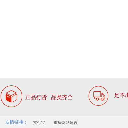
足不
正品行货 品类齐全
友情链接：
支付宝
重庆网站建设