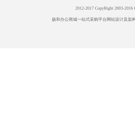
2012-2017 CopyRight
扬和办公商城一站式采购平台网站设计及架