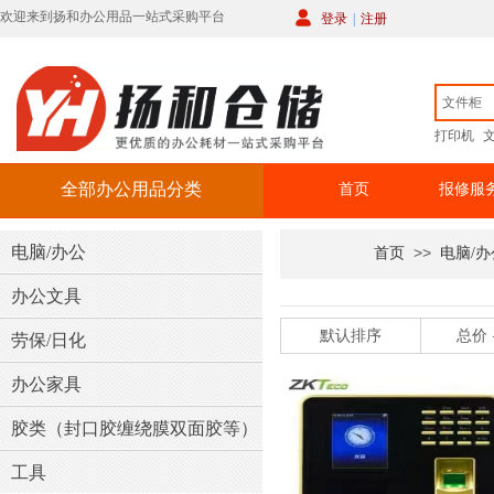
欢迎来到扬和办公用品一站式采购平台
登录
|
注册
打印机
全部办公用品
全部办公用品分类
首页
报修服
电脑/办公
>>
首页
电脑/办
办公文具
默认排序
总价
劳保/日化
办公家具
胶类（封口胶缠绕膜双面胶等）
工具