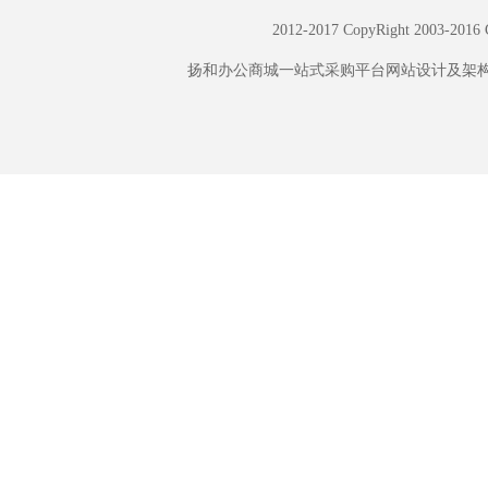
2012-2017 CopyRight
扬和办公商城一站式采购平台网站设计及架