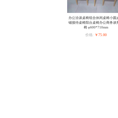
办公洽谈桌椅组合休闲桌椅小圆
铺接待桌椅阳台桌椅办公商务谈
椅 φ600*710mm
价格:
￥75.00